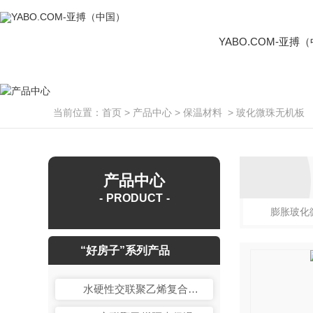
YABO.COM-亚搏
当前位置：
首页
>
产品中心
>
保温材料
>
玻化微珠无机板
产品中心
PRODUCT
膨胀玻化
“好房子”系列产品
水硬性交联聚乙烯复合卷材+GH石膏自流平-楼板隔声保温