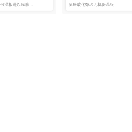
玻化微珠无机保温板是以膨胀中空玻化微珠，无机粘结剂等为主要材料经配料，压制，烘干等工序制成的防火保温板材（简称、玻珠保温板），主要应用于外墙，屋面防火保温系统。玻化微珠无机保温板外墙外保温系统的性能指...
膨胀玻化微珠无机保温板
EPS聚苯板外墙保温板_四川保温材料
改性聚苯板_四川保温材料