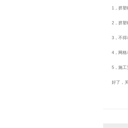
1，挤
2，挤塑
3，不
4，网
5，施
好了，