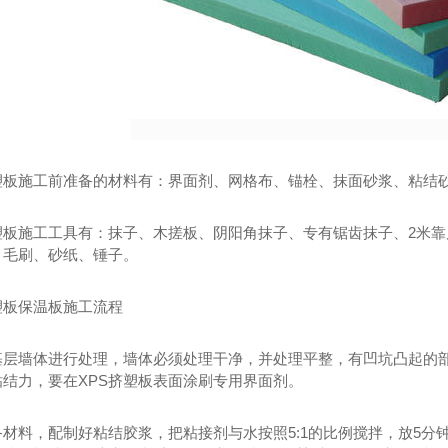
塑板施工前准备的材料有：界面剂、网格布、锚栓、抹面砂浆、粘结砂
EPS聚苯板外墙保温板_四川保温材料
改性聚苯板_四川保温材料
塑板施工工具有：抹子、木搓板、阴阳角抹子、专有锯齿抹子、2米
、毛刷、砂纸、锤子。
塑板保温板施工流程
基层墙体进行处理，墙体必须处理干净，并处理平整，有凹坑凸起的
结力，要在XPS挤塑板表面涂刷专用界面剂。
备材料，配制好粘结胶浆，把粘接剂与水按照5:1的比例搅拌，放5分