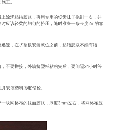
的施工。
板上涂满粘结胶浆，再用专用的锯齿抹子拖刮一次，并
时应该轻柔的均匀的挤压，随时准备一条长度2m的靠
要迅速，在挤塑板安装就位之前，粘结胶浆不能有结
，不要拼接，外墙挤塑板粘贴完后，要间隔24小时等
孔并安装塑料膨胀锚栓。
一块网格布的抹面胶浆，厚度3mm左右，将网格布压