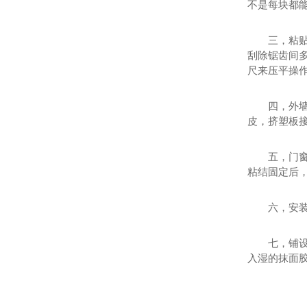
不是每块都
三，粘
刮除锯齿间
尺来压平操
四，外
皮，挤塑板
五，门
粘结固定后
六，安
七，铺
入湿的抹面