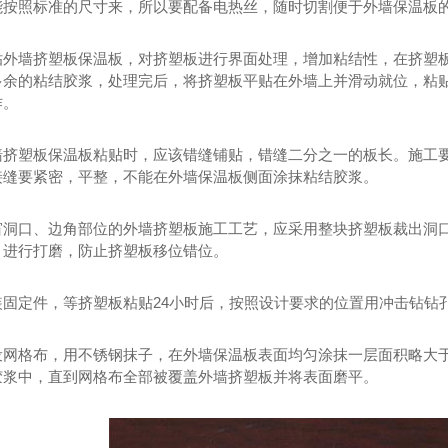
能按照标准的尺寸来，所以要配备电热丝，随时切割便于外墙保温板
贴外墙挤塑板保温板，对挤塑板进行界面处理，增加粘结性，在挤塑
多余的粘结胶浆，处理完后，将挤塑板平贴在外墙上并滑动就位，粘贴
作。
墙挤塑板保温板粘贴时，应该错缝铺贴，错缝二分之一的板长。施工
接缝要紧密，平整，不能在外墙保温板侧面涂抹粘结胶浆。
窗洞口、边角部位的外墙挤塑板施工工艺，应采用整块挤塑板裁出洞口
，进行打磨，防止挤塑板移位错位。
装固定件，等挤塑板粘贴24小时后，按照设计要求的位置用冲击钻钻
设网格布，用不锈钢抹子，在外墙保温板表面均匀涂抹一层面积略大于
胶浆中，直到网格布全部被覆盖外墙挤塑板并将表面磨平。