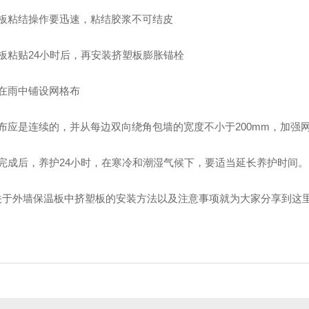
塑板粘结操作要迅速，粘结胶浆不可结皮
板粘贴24小时后，再安装挤塑板膨胀锚栓
得在雨中铺设网格布
格布应是连续的，并从每边双向绕角包墙的宽度不小于200mm，加强
工完成后，养护24小时，在寒冷和潮湿气候下，要适当延长养护时间。
关于外墙保温板中挤塑板的安装方法以及注意事项就为大家分享到这