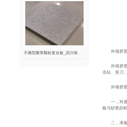
外墙挤
不燃型聚苯颗粒复合板_四川保温材料
外墙挤
击钻、剪刀
外墙挤
一，对
板与砂浆的粘
二，准