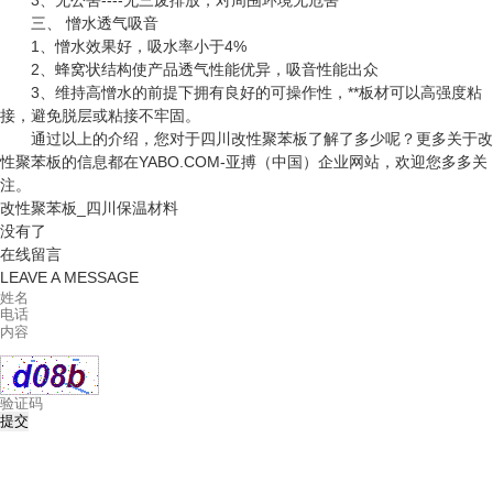
3、无公害----无三废排放，对周围环境无危害
三、 憎水透气吸音
1、憎水效果好，吸水率小于4%
2、蜂窝状结构使产品透气性能优异，吸音性能出众
3、维持高憎水的前提下拥有良好的可操作性，**板材可以高强度粘
接，避免脱层或粘接不牢固。
通过以上的介绍，您对于四川改性聚苯板了解了多少呢？更多关于改
性聚苯板的信息都在YABO.COM-亚搏（中国）企业网站，欢迎您多多关
注。
改性聚苯板_四川保温材料
没有了
在线留言
LEAVE A MESSAGE