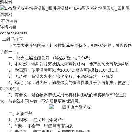
温材料
EPS聚苯板外墙保温板_四川保
温材料
在线留言
详情内容
content details
二维码分享
下面给大家介绍的是
四川改性聚苯板
的特点，如您感兴趣，可以多多
了解一下。
一、防火阻燃性能良好 （导热系数：≦0.045）
1、不可燃：特殊的蜂窝状防火隔离舱结构，使产品防火等级为A级
2、耐高温：使用温度可以达1000°C,熔点可以到1500°C以上
3、无形变：高温大火中不软化变形、不滴落流淌、不脱落
4、稳定可靠：过火后，物理强度与保温性能几乎没有损失，依然可
以继续使用
5、寿命长：聚合物聚苯板采用无机材料形成的蜂窝状隔离舱强度
大，与建筑本同寿命，不许后期更换保温层。
二、环保**害
1、无烟雾----过火时无烟雾产生
2、**素----不含苯、甲醛等有害物质