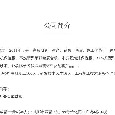
公司简介
）成立于2011年，是一家集研究、生产、销售、售后、施工优势于一
无机保温板、不燃型聚苯颗粒复合板、水泥基泡沫保温板、XPS挤塑聚
砂浆、外墙腻子
等保
温系统材料及配套产品。
；
公司在册职工160人，研发技术人才16人，工程施工技术服务管理
为尊；
社会造成财富。
成都一镇9栋8楼 )；成都市蓉都大道199号传化商业广场4栋16楼。