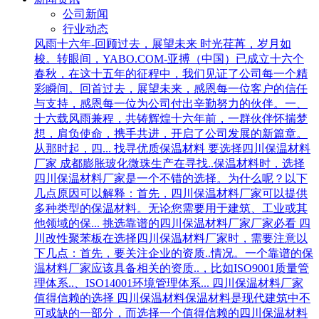
公司新闻
行业动态
风雨十六年-回顾过去，展望未来
时光荏苒，岁月如
梭。转眼间，YABO.COM-亚搏（中国）已成立十六个
春秋，在这十五年的征程中，我们见证了公司每一个精
彩瞬间。回首过去，展望未来，感恩每一位客户的信任
与支持，感恩每一位为公司付出辛勤努力的伙伴。一、
十六载风雨兼程，共铸辉煌十六年前，一群伙伴怀揣梦
想，肩负使命，携手共进，开启了公司发展的新篇章。
从那时起，四...
找寻优质保温材料 要选择四川保温材料
厂家
成都膨胀玻化微珠生产在寻找..保温材料时，选择
四川保温材料厂家是一个不错的选择。为什么呢？以下
几点原因可以解释：首先，四川保温材料厂家可以提供
多种类型的保温材料。无论您需要用于建筑、工业或其
他领域的保...
挑选靠谱的四川保温材料厂家厂家必看
四
川改性聚苯板在选择四川保温材料厂家时，需要注意以
下几点：首先，要关注企业的资质..情况。一个靠谱的保
温材料厂家应该具备相关的资质..，比如ISO9001质量管
理体系..、ISO14001环境管理体系...
四川保温材料厂家
值得信赖的选择
四川保温材料保温材料是现代建筑中不
可或缺的一部分，而选择一个值得信赖的四川保温材料