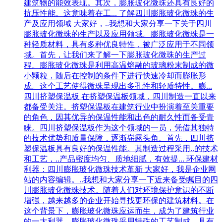
建筑物的能效表现。其次，膨胀玻化微珠还具有良好的
抗压性能。这意味着在工...
了解四川膨胀玻化微珠的生
产及应用领域
大家好，..我想和大家分享一下关于四川
膨胀玻化微珠的生产以及应用领域。膨胀玻化微珠是一
种轻质材料，具有多种优良特性，被广泛应用于不同领
域。首先，让我们来了解一下膨胀玻化微珠的生产过
程。膨胀玻化微珠是利用高温熔融的玻璃粉末制成的微
小颗粒，随后在控制的条件下进行快速冷却而膨胀形
成。这个工艺使得微珠呈现出多孔性和轻质特性。膨...
四川挤塑保温板
在挤塑保温板领域，四川制造一直以来
都备受关注。挤塑保温板在建筑行业中扮演着至关重要
的角色，因其优异的保温性能和出色的耐久性而备受青
睐。四川挤塑保温板作为这个领域的一员，凭借其独特
的技术优势和质量保障，逐渐崭露头角。首先，四川挤
塑保温板具有良好的保温性能。其制造过程采用..的技术
和工艺，..产品密度均匀、质地细腻，有效提...
环保建材
利器：四川膨胀玻化微珠技术革新
大家好，我是企业网
站的内容编辑。..我想和大家分享一下近来备受瞩目的四
川膨胀玻化微珠技术。随着人们对环境保护意识的不断
增强，越来越多的企业开始寻找更环保的建筑材料。在
这个背景下，膨胀玻化微珠应运而生，成为了建筑行业
的一大利器。膨胀玻化微珠采用特殊的工艺制成，具有