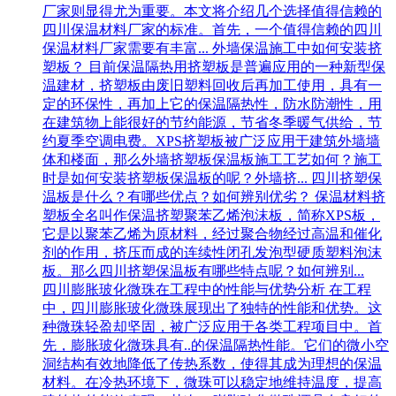
厂家则显得尤为重要。本文将介绍几个选择值得信赖的
四川保温材料厂家的标准。首先，一个值得信赖的四川
保温材料厂家需要有丰富...
外墙保温施工中如何安装挤
塑板？
目前保温隔热用挤塑板是普遍应用的一种新型保
温建材，挤塑板由废旧塑料回收后再加工使用，具有一
定的环保性，再加上它的保温隔热性，防水防潮性，用
在建筑物上能很好的节约能源，节省冬季暖气供给，节
约夏季空调电费。XPS挤塑板被广泛应用于建筑外墙墙
体和楼面，那么外墙挤塑板保温板施工工艺如何？施工
时是如何安装挤塑板保温板的呢？外墙挤...
四川挤塑保
温板是什么？有哪些优点？如何辨别优劣？
保温材料挤
塑板全名叫作保温挤塑聚苯乙烯泡沫板，简称XPS板，
它是以聚苯乙烯为原材料，经过聚合物经过高温和催化
剂的作用，挤压而成的连续性闭孔发泡型硬质塑料泡沫
板。那么四川挤塑保温板有哪些特点呢？如何辨别...
四川膨胀玻化微珠在工程中的性能与优势分析
在工程
中，四川膨胀玻化微珠展现出了独特的性能和优势。这
种微珠轻盈却坚固，被广泛应用于各类工程项目中。首
先，膨胀玻化微珠具有..的保温隔热性能。它们的微小空
洞结构有效地降低了传热系数，使得其成为理想的保温
材料。在冷热环境下，微珠可以稳定地维持温度，提高