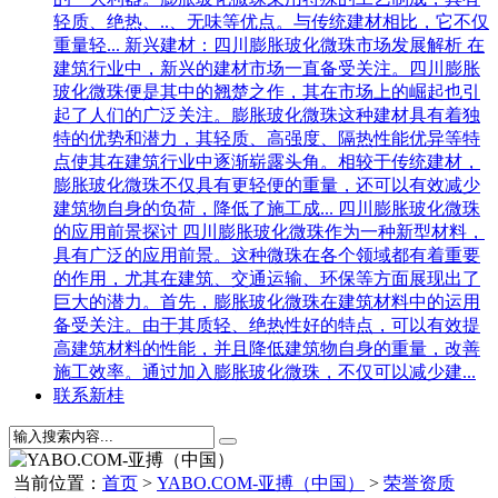
轻质、绝热、..、无味等优点。与传统建材相比，它不仅
重量轻...
新兴建材：四川膨胀玻化微珠市场发展解析
在
建筑行业中，新兴的建材市场一直备受关注。四川膨胀
玻化微珠便是其中的翘楚之作，其在市场上的崛起也引
起了人们的广泛关注。膨胀玻化微珠这种建材具有着独
特的优势和潜力，其轻质、高强度、隔热性能优异等特
点使其在建筑行业中逐渐崭露头角。相较于传统建材，
膨胀玻化微珠不仅具有更轻便的重量，还可以有效减少
建筑物自身的负荷，降低了施工成...
四川膨胀玻化微珠
的应用前景探讨
四川膨胀玻化微珠作为一种新型材料，
具有广泛的应用前景。这种微珠在各个领域都有着重要
的作用，尤其在建筑、交通运输、环保等方面展现出了
巨大的潜力。首先，膨胀玻化微珠在建筑材料中的运用
备受关注。由于其质轻、绝热性好的特点，可以有效提
高建筑材料的性能，并且降低建筑物自身的重量，改善
施工效率。通过加入膨胀玻化微珠，不仅可以减少建...
联系新桂
当前位置：
首页
>
YABO.COM-亚搏（中国）
>
荣誉资质